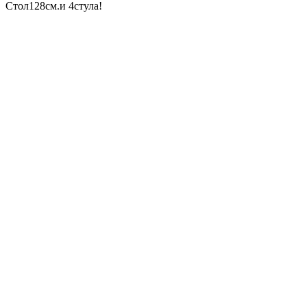
Стол128см.и 4стула!