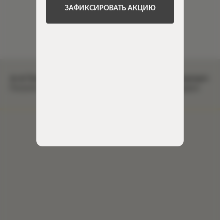
03
заказ и без потерь качества
ЗАФИКСИРОВАТЬ АКЦИЮ
Высокие стандарты качества,
04
расширенная гарантия 3 года
🔥 🔥 Только
до 31 августа!
Узнайте, какая кухня вам подходит.
Получите лучшие условия: скидка -25% и мойка в подарок