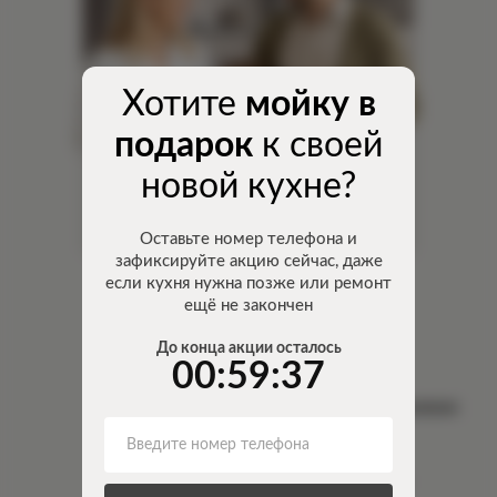
Хотите
мойку в
подарок
к своей
новой кухне?
Оставьте номер телефона и
зафиксируйте акцию сейчас, даже
если кухня нужна позже или ремонт
ещё не закончен
5 тыс. руб. за ВСЮ кухню.
01
Рассрочка 0% / кредит 4% /
До конца акции осталось
от 118 руб. в мес
00:59:37
Рекордно быстрые сроки изготовления
02
-
всего 2 недели
Введите номер телефона
На 40% выгоднее,
чем кухня под