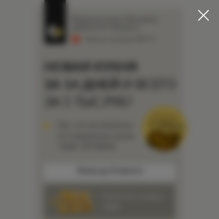
Модульные кухни в Молодечно
фабрики №1 в Беларуси
Рейтинг компании
4.9 / 5
НОВАЯ КУХНЯ
ЗА 14 ДНЕЙ
И ВСЕГО
ЗА 5 ТЫС.РУБ?
Нет, это не опечатка –
это модульные кухни
“ЗОВ” ОПТИМА
Только до 31 августа
Получите скидку
-25%